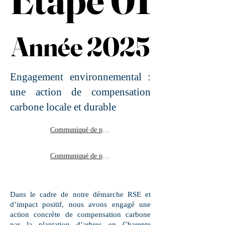
Année 2025
Année 2025
Engagement environnemental :
une action de compensation
carbone locale et durable
Communiqué de presse 02.25
Communiqué de presse 09.25
Dans le cadre de notre démarche RSE et
d’impact positif, nous avons engagé une
action concrète de compensation carbone
par la plantation d’arbres en Charente