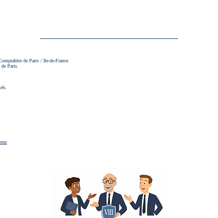
Comptables de Paris / Ile-de-France.
 de Paris.
vés.
droits réservés.
vous