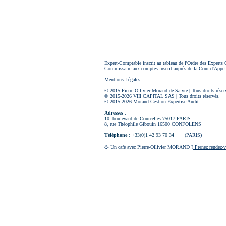
Expert-Comptable inscrit au tableau de l'Ordre des Experts 
Commissaire aux comptes inscrit auprès de la Cour d'Appel
Mentions Légales
© 2015 Pierre-Ollivier Morand de Saivre | Tous droits réser
© 2015-2026 VIII CAPITAL SAS | Tous 
© 2015-2026 Morand Gestion Expertise Audit.
Adresses
:
10, boulevard de Courcelles 75017 PARIS
8, rue Théophile Gibouin 16500
CONFOLENS
Téléphone
:
+33(0)1 42 93 70 34
(
PARIS)
☕ Un café avec Pierre-Ollivier MORAND ?
Prenez rendez-