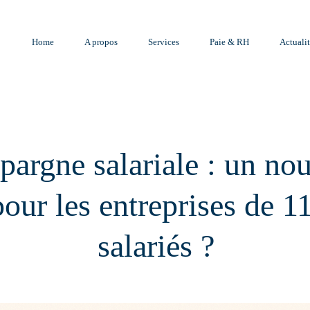
Home
A propos
Services
Paie & RH
Actualit
pargne salariale : un no
our les entreprises de 1
salariés ?