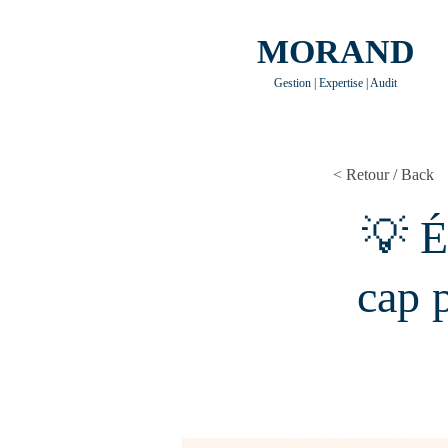
MORAND
Gestion | Expertise | Audit
< Retour / Back
💡 É
cap p