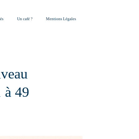
és
Un café ?
Mentions Légales
uveau
1 à 49