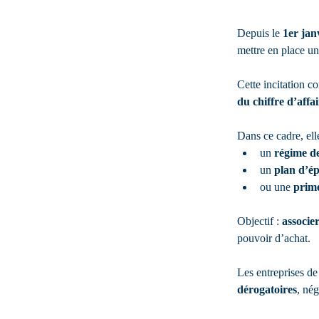
Depuis le 
1er jan
mettre en place un 
Cette incitation co
du chiffre d’affai
Dans ce cadre, ell
un 
régime de
un 
plan d’ép
ou une 
prime
Objectif : 
associer
pouvoir d’achat.
Les entreprises de
dérogatoires
, né